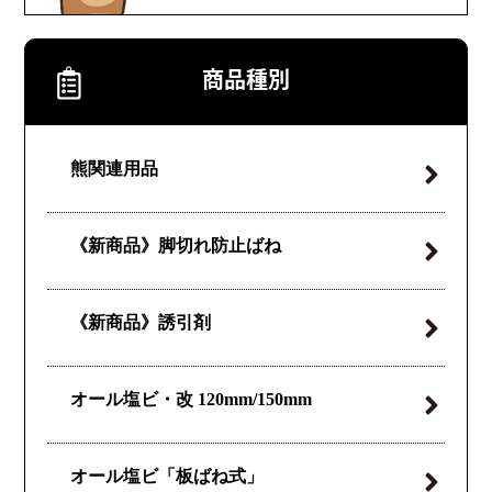
商品種別
熊関連用品
《新商品》
脚切れ防止ばね
《新商品》誘引剤
オール塩ビ・改
120mm/150mm
オール塩ビ
「板ばね式」