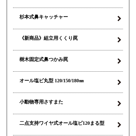
杉本式
鼻キャッチャー
《新商品》
組立用くくり罠
樹木固定式鼻つかみ罠
オール塩ビ丸型
120/150/180㎜
小動物専用さすまた
二点支持ワイヤ式
オール塩ビ120
まる型