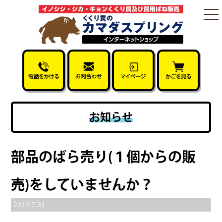
togg
nav
お知らせ
部品のばら売り(１個からの販
売)をしていませんか？
2019.7.31