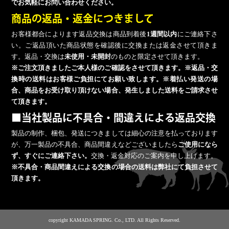
でお気軽にお問い合わせください。
商品の返品・返金につきまして
お客様都合によります返品交換は商品到着後
1週間以内
にご連絡下さ
い。ご返品頂いた商品状態を確認後に交換または返金させて頂きま
す。返品・交換は
未使用・未開封
のものと限定させて頂きます。
※ご注文頂きましたご本人様のご確認をさせて頂きます。※返品・交
換時の送料はお客様ご負担にてお願い致します。※着払い発送の場
合、商品をお受け取り頂けない場合、発生しました送料をご請求させ
て頂きます。
■当社製品に不具合・間違えによる返品交換
製品の制作、梱包、発送につきましては細心の注意を払っております
が、万一製品の不具合、商品間違えなどございましたら
ご使用になら
ず、すぐにご連絡下さい。
交換・返金対応のご案内を申し上げます。
※不具合・商品間違えによる交換の場合の送料は弊社にて負担させて
頂きます。
copyright KAMADA SPRING. Co., LTD. All Rights Reserved.