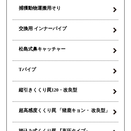
捕獲動物運搬用そり
交換用
インナーパイプ
松島式
鼻キャッチャー
Tパイプ
縦引きくくり罠
120・改良型
超高感度くくり罠
「猪鹿キョン・
改良型」
踏込み式くくり罠
『高圧タイプ』