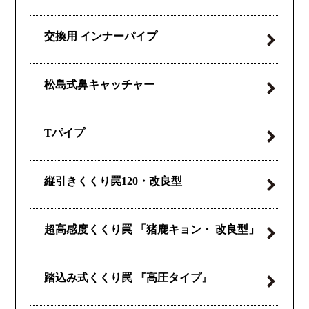
交換用
インナーパイプ
松島式
鼻キャッチャー
Tパイプ
縦引きくくり罠
120・改良型
超高感度くくり罠
「猪鹿キョン・
改良型」
踏込み式くくり罠
『高圧タイプ』