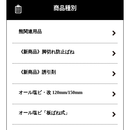
商品種別
熊関連用品
《新商品》
脚切れ防止ばね
《新商品》誘引剤
オール塩ビ・改
120mm/150mm
オール塩ビ
「板ばね式」