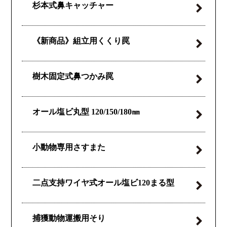
杉本式
鼻キャッチャー
《新商品》
組立用くくり罠
樹木固定式鼻つかみ罠
オール塩ビ丸型
120/150/180㎜
小動物専用さすまた
二点支持ワイヤ式
オール塩ビ120
まる型
捕獲動物運搬用そり