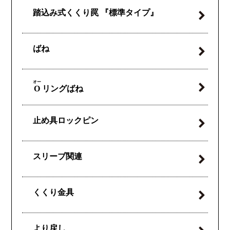
踏込み式くくり罠
『標準タイプ』
ばね
オー
O
リングばね
止め具ロックピン
スリーブ関連
くくり金具
より戻し