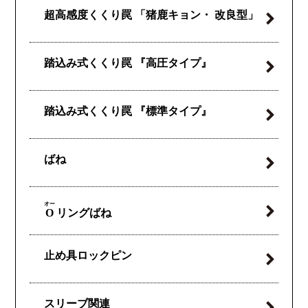
超高感度くくり罠
「猪鹿キョン・
改良型」
踏込み式くくり罠
『高圧タイプ』
踏込み式くくり罠
『標準タイプ』
ばね
オー
O
リングばね
止め具ロックピン
スリーブ関連