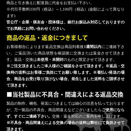
商品と引き換えに配達員に代金をお支払い下さい。
※代引手数料330円（税込）～1,100円（税込）(金額によって異なり
ます)
官公庁・企業・猟友会・団体様は、銀行お振込み対応しておりますの
でお気軽にお問い合わせください。
商品の返品・返金につきまして
お客様都合によります返品交換は商品到着後
1週間以内
にご連絡下さ
い。ご返品頂いた商品状態を確認後に交換または返金させて頂きま
す。返品・交換は
未使用・未開封
のものと限定させて頂きます。
※ご注文頂きましたご本人様のご確認をさせて頂きます。※返品・交
換時の送料はお客様ご負担にてお願い致します。※着払い発送の場
合、商品をお受け取り頂けない場合、発生しました送料をご請求させ
て頂きます。
■当社製品に不具合・間違えによる返品交換
製品の制作、梱包、発送につきましては細心の注意を払っております
が、万一製品の不具合、商品間違えなどございましたら
ご使用になら
ず、すぐにご連絡下さい。
交換・返金対応のご案内を申し上げます。
※不具合・商品間違えによる交換の場合の送料は弊社にて負担させて
頂きます。