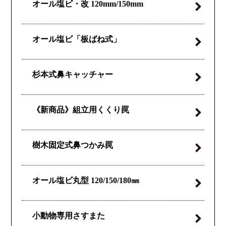
オール塩ビ・改
120mm/150mm
オール塩ビ
「板ばね式」
杉本式
鼻キャッチャー
《新商品》
組立用くくり罠
樹木固定式鼻つかみ罠
オール塩ビ丸型
120/150/180㎜
小動物専用さすまた