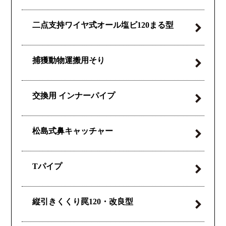
二点支持ワイヤ式
オール塩ビ120
まる型
捕獲動物運搬用そり
交換用
インナーパイプ
松島式
鼻キャッチャー
Tパイプ
縦引きくくり罠
120・改良型